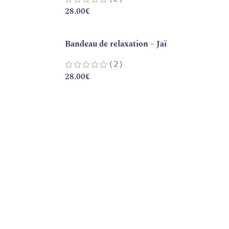
28.00
€
Bandeau de relaxation – Jaï
(2)
28.00
€