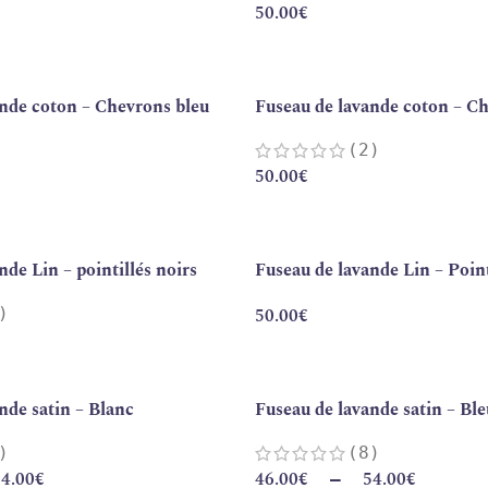
50.00
€
ande coton – Chevrons bleu
Fuseau de lavande coton – C
(2)
50.00
€
nde Lin – pointillés noirs
Fuseau de lavande Lin – Point
)
50.00
€
nde satin – Blanc
Fuseau de lavande satin – Bl
)
(8)
4.00
€
46.00
€
54.00
€
–