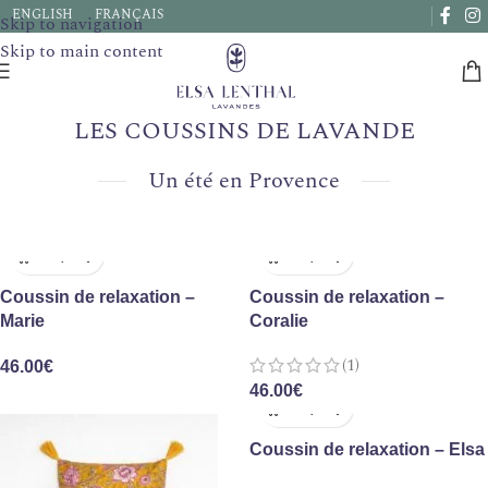
ENGLISH
FRANÇAIS
Skip to navigation
les délais de livraison peuvent être prolongés de quelques
Skip to main content
jours.
LES COUSSINS DE LAVANDE
Un été en Provence
Coussin de relaxation –
Coussin de relaxation –
Marie
Coralie
(1)
46.00
€
46.00
€
Coussin de relaxation – Elsa