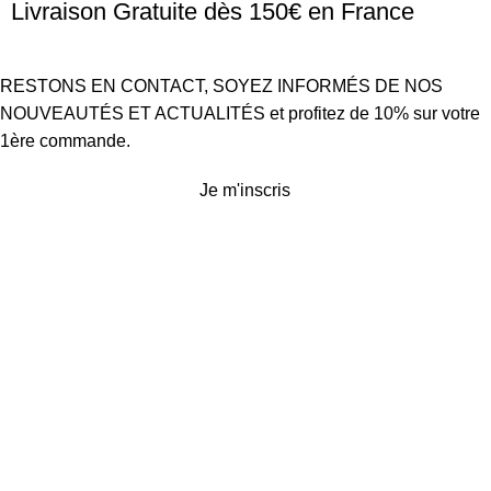
Livraison Gratuite dès 150€ en France
RESTONS EN CONTACT, SOYEZ INFORMÉS DE NOS
NOUVEAUTÉS ET ACTUALITÉS et profitez de 10% sur votre
1ère commande.
Je m'inscris
Service client
Conditions générales de vente
Politique d’expédition et de retours
Politique de confidentialité
Mentions légales
Plan du site
Devenir revendeur
Presse