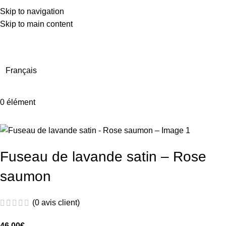
Skip to navigation
Skip to main content
En raison d'un nombre très élevé de commandes actuellement,
les délais de livraison peuvent être prolongés de quelques
jours.
Français
0
élément
Fuseau de lavande satin – Rose
saumon
(
0
avis client)
46.00
€