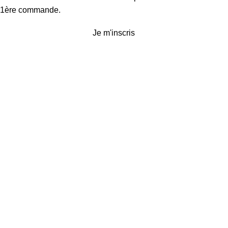
1ère commande.
Je m'inscris
Service client
Conditions générales de vente
Politique d’expédition et de retours
Politique de confidentialité
Mentions légales
Plan du site
Devenir revendeur
Presse
Contact
POINTS DE VENTE
LE VILLAGE