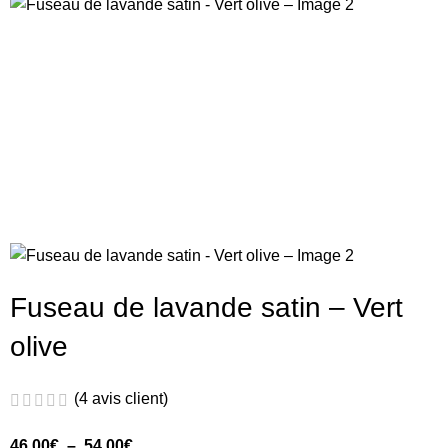
Fuseau de lavande satin – Vert
olive
(
4
avis client)
46.00
€
–
54.00
€