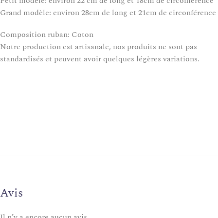
Petit modèle: environ 22 cm de long et 18cm de circonférence
Grand modèle: environ 28cm de long et 21cm de circonférence
Composition ruban: Coton
Notre production est artisanale, nos produits ne sont pas
standardisés et peuvent avoir quelques légères variations.
Avis
Il n’y a encore aucun avis