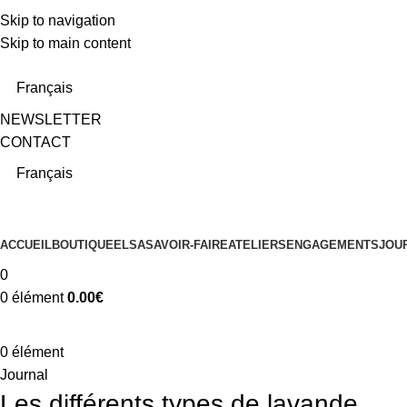
Skip to navigation
Skip to main content
En raison d'un nombre très élevé de commandes actuellement, l
Français
NEWSLETTER
CONTACT
Français
ACCUEIL
BOUTIQUE
ELSA
SAVOIR-FAIRE
ATELIERS
ENGAGEMENTS
JOU
0
0
élément
0.00
€
0
élément
Journal
Les différents types de lavande