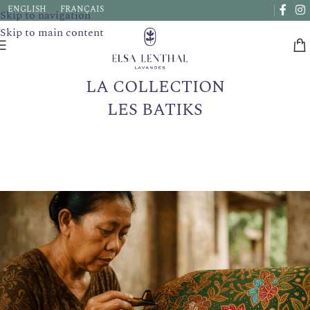
ENGLISH
FRANÇAIS
Skip to navigation
les délais de livraison peuvent être prolongés de quelques
Skip to main content
jours.
LA COLLECTION
LES BATIKS