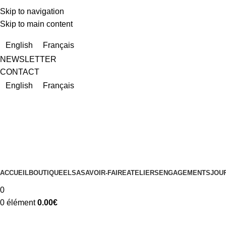
Skip to navigation
Skip to main content
En raison d'un nombre très élevé de commandes actuellement, l
English
Français
NEWSLETTER
CONTACT
English
Français
ACCUEIL
BOUTIQUE
ELSA
SAVOIR-FAIRE
ATELIERS
ENGAGEMENTS
JOU
0
0
élément
0.00
€