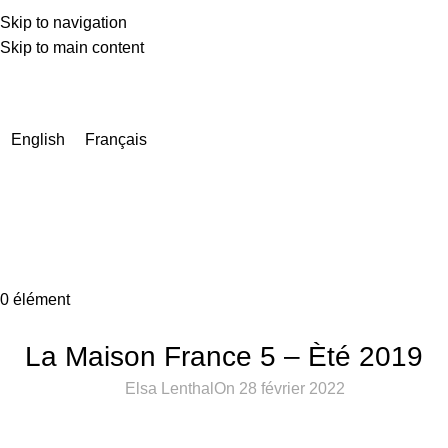
Skip to navigation
Skip to main content
En raison d'un nombre très élevé de commandes actuellement,
les délais de livraison peuvent être prolongés de quelques
jours.
English
Français
0
élément
PRESSE
La Maison France 5 – Èté 2019
Elsa Lenthal
On 28 février 2022