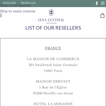
Due to a very high number of orders currently, delivery times
ENGLISH
FRANÇAIS
Skip to navigation
may be extended by a few days.
Skip to main content
LIST OF OUR RESELLERS
FRANCE
LA MAISON DE COMMERCE
201 boulevard Saint Germain
75007 Paris
MAISON DEBUSSY
5 Rue de l’Église
92200 Neuilly-sur-Seine
HOTEL LA MIRANDE